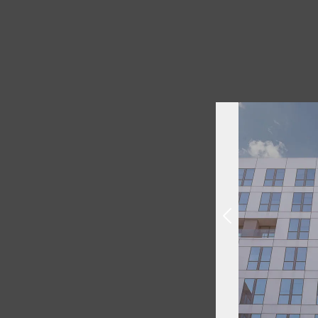
Bunde
(A
Digita
AMS-Fo