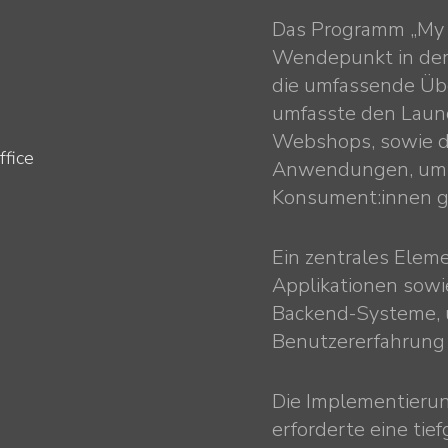
Das Programm „My K
Wendepunkt in der 
die umfassende Übe
umfasste den Launc
Webshops, sowie d
fice
Anwendungen, um 
Konsument:innen g
Ein zentrales Elem
Applikationen sowi
Backend-Systeme, u
Benutzererfahrung
Die Implementieru
erforderte eine tie