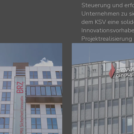
Steuerung und erfo
Unternehmen zu sic
dem KSV eine solide
Innovationsvorhabe
Projektrealisierung 
srechenzentrum
BAWAG
MS-Account)
Realtime Insight
le Transformation
Prozessdigita­lis
rschungs­netzwerk