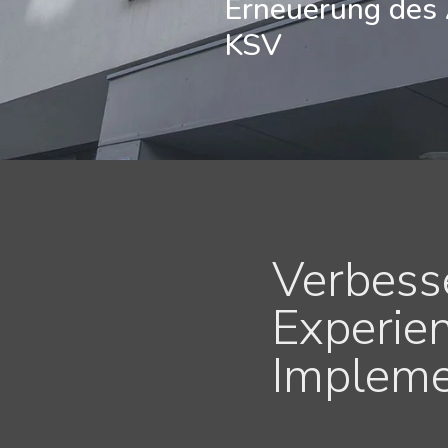
Erneuerung des 
KSV
Verbess
Experie
Impleme